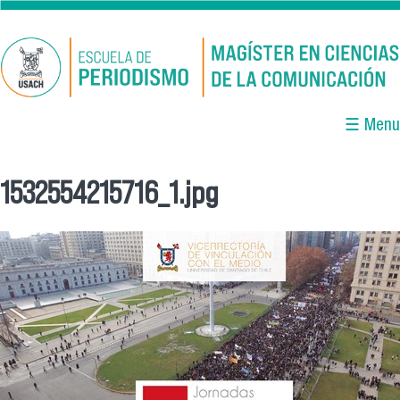
Pasar al contenido principal
☰ Menu
1532554215716_1.jpg
Se encuentra usted aquí