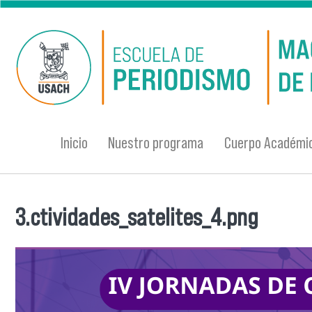
Pasar al contenido principal
Inicio
Nuestro programa
Cuerpo Académi
3.ctividades_satelites_4.png
Se encuentra usted aquí