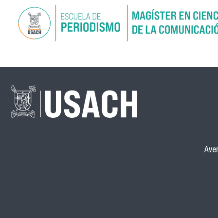
Aven
cna-2anos-blanco_b