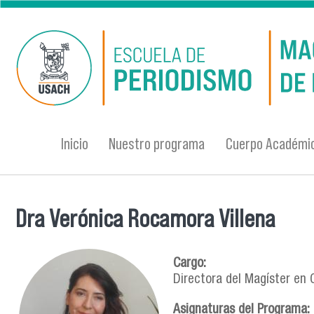
Pasar al contenido principal
Inicio
Nuestro programa
Cuerpo Académi
Dra Verónica Rocamora Villena
Se encuentra usted aquí
Cargo:
Directora del Magíster en 
Asignaturas del Programa: