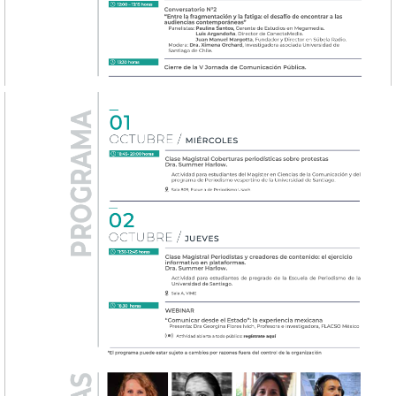
captura_de_pantalla_2025-09-
24_a_las_1.04.55_p.m.png