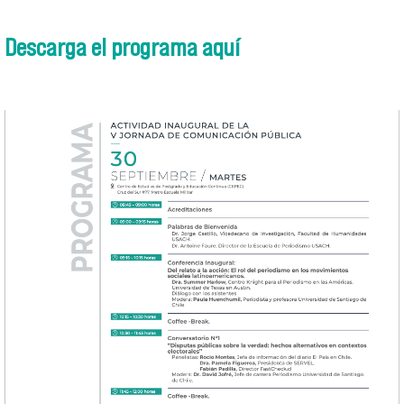
Descarga el programa aquí
captura_de_pantalla_2025-09-
24_a_las_1.04.33_p.m.png