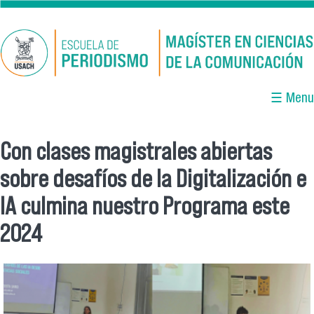
Pasar al contenido principal
☰ Menu
Con clases magistrales abiertas
Se encuentra usted aquí
sobre desafíos de la Digitalización e
IA culmina nuestro Programa este
2024